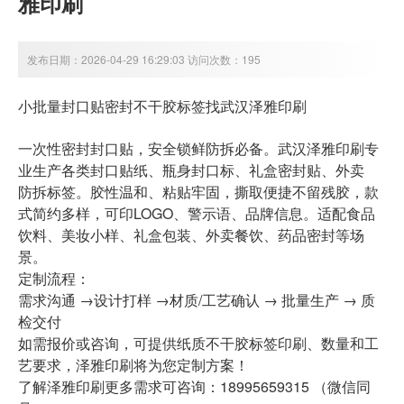
雅印刷
发布日期：2026-04-29 16:29:03 访问次数：195
小批量封口贴密封不干胶标签
找武汉泽雅印刷
一次性密封封口贴，安全锁鲜防拆必备。武汉泽雅印刷专
业生产各类
封口贴纸
、瓶身封口标、礼盒密封贴、外卖
防拆标签。胶性温和、粘贴牢固，撕取便捷不留残胶，款
式简约多样，可印LOGO、警示语、品牌信息。适配食品
饮料、美妆小样、礼盒包装、外卖餐饮、药品密封等场
景。
定制流程：
需求沟通 →设计打样 →材质/工艺确认 → 批量生产 → 质
检交付
如需报价或咨询，可提供纸质不干胶标签印刷、数量和工
艺要求，泽雅印刷将为您定制方案！
了解泽雅印刷更多需求可咨询：18995659315 （微信同