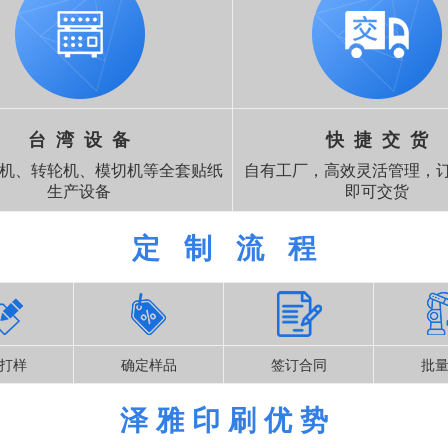
台 湾 设 备
快 捷 交 货
机、转轮机、模切机等全套贴纸
自有工厂，高效灵活管理，订
生产设备
即可交货
定 制 流 程
打样
确定样品
签订合同
批
泽 雅 印 刷 优 势