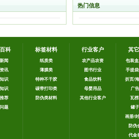
热门信息
百科
标签材料
行业客户
其
新闻
纸质类
农产品农资
包装盒
资讯
薄膜类
图书行业
手提袋
知识
特种不干胶
食品饮料
折页/
知识
碳带打印类
母婴用品
广
推荐
防伪类材料
其他行业客户
瓦楞
问题
罐
画册/
防伪
代金