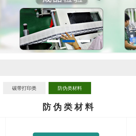
碳带打印类
防伪类材料
防 伪 类 材 料