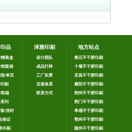
它印品
泽雅印刷
地方站点
/精装盒
设计团队
黄石不干胶印刷
/档案袋
成品打样
十堰不干胶印刷
海报/单页
工厂实景
宜昌不干胶印刷
告印刷
后道体系
襄阳不干胶印刷
/彩箱
联系方式
荆州不干胶印刷
子系列
荆门不干胶印刷
封套/信封
孝感不干胶印刷
合格证
鄂州不干胶印刷
券印刷
随州不干胶印刷