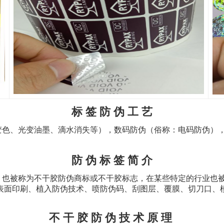
标 签 防 伪 工 艺
色、光变油墨、滴水消失等），数码防伪（俗称：电码防伪），
防 伪 标 签 简 介
也被称为不干胶防伪商标或不干胶标志，在某些特定的行业也被
表面印刷、植入防伪技术、喷防伪码、刮图层、覆膜、切刀口、
不 干 胶 防 伪 技 术 原 理