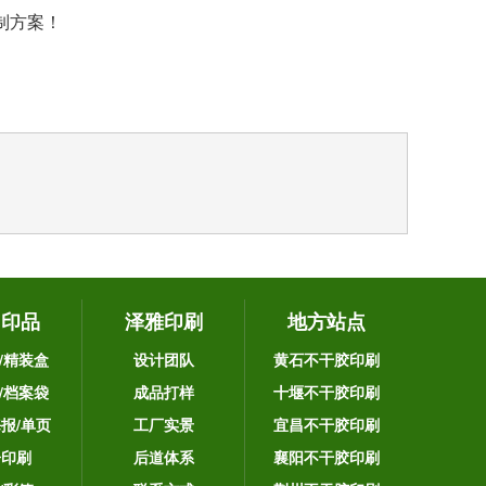
制方案！
它印品
泽雅印刷
地方站点
/精装盒
设计团队
黄石不干胶印刷
/档案袋
成品打样
十堰不干胶印刷
海报/单页
工厂实景
宜昌不干胶印刷
告印刷
后道体系
襄阳不干胶印刷