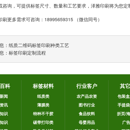
或咨询，可提供
标签尺寸
、数量和工艺要求，泽雅印刷将为您定
刷更多需求可咨询：18995659315 （微信同号）
息：
纸质二维码标签印刷种类工艺
息：
标签印刷定制流程
百科
标签材料
行业客户
其
新闻
纸质类
农产品农资
包装盒
资讯
薄膜类
图书行业
手提袋
知识
特种不干胶
食品饮料
折页/
知识
碳带打印类
母婴用品
广