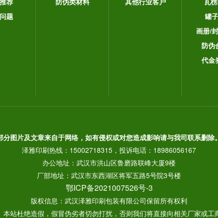
推荐
防伪类材料
其他行业客户
瓦楞
问题
罐
画册/
防伪
代金
部分图片及文章来自于网络，如有侵权或对您造成影响请与我司联系删除
泽雅印刷热线：15002718315，投诉电话：18986056167
办公地址：武汉市洪山区鲁磨路联峰大厦9楼
厂部地址：武汉市东西湖区将军五路5号院3号楼
鄂ICP备2021007526号-3
版权信息：武汉泽雅印刷包装有限公司保留所有权利
： 本站杜绝造假，假冒伪劣者切勿打扰，否则我们将直接向相关厂家或工商